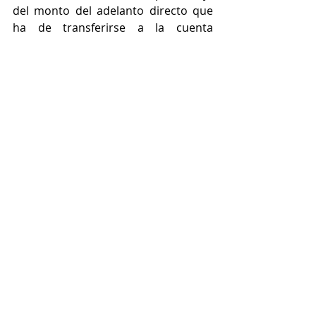
del monto del adelanto directo que 
ha de transferirse a la cuenta 
remunerada, dicho porcentaje puede 
equivaler al monto de gastos 
generales y el de la utilidad u otros 
que crean convenientes.
Asimismo, para los contratos de obra 
y servicios, así como, para los 
contratos de fideicomisos ya 
suscritos, se puede incluir mediante 
adenda la cláusula de pago de 
intereses respectivos.
Teniendo en consideración lo 
expuesto, podemos concluir que el 
pacto o acuerdo de pago de 
intereses, es beneficioso al generar 
mayores recursos para la ejecución 