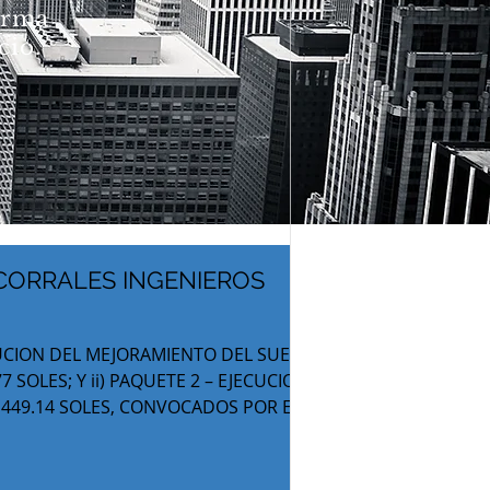
forma
cio.
 CORRALES INGENIEROS
ECUCION DEL MEJORAMIENTO DEL SUELO
SOLES; Y ii) PAQUETE 2 – EJECUCION
,449.14 SOLES, CONVOCADOS POR EL
CION EN LA NEGOCIACION DE LOS