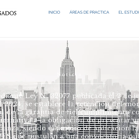
INICIO
ÁREAS DE PRACTICA
EL ESTUD
​Noticia
diante Ley N° 32077 publicada el 2 de ju
l 2024, se establece la retención del mo
al de la garantía de fiel cumplimiento 
lternativa a la obligación de presentar u
fianza, siendo el ámbito de aplicación la
ES que postulan a una convocatoria pú