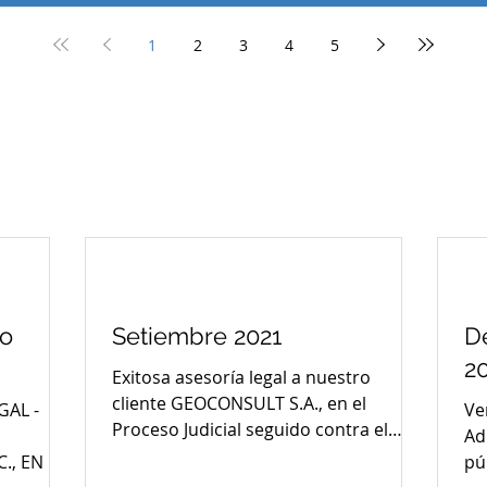
1
2
3
4
5
to
Setiembre 2021
D
2
Exitosa asesoría legal a nuestro
cliente GEOCONSULT S.A., en el
GAL -
Ve
Proceso Judicial seguido contra el
Ad
Consorcio DH MONT Y CG Y M SAC y
., EN LA
pú
el...