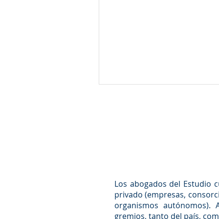
OBTENCIÓN DE FACILIDADES
CREDITICIAS PARA LA...
Los abogados del Estudio c
privado (empresas, consorcio
organismos autónomos). As
gremios, tanto del país, com