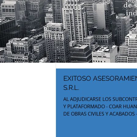
de s
ind
EXITOSO ASESORAMIEN
S.R.L.
AL ADJUDICARSE LOS SUBCONTR
Y PLATAFORMADO - COAR HUANCA
DE OBRAS CIVILES Y ACABADOS
CONSORCIO MADECO COSA. LA A
SUBCONTRATOS, ASEGURANDO 