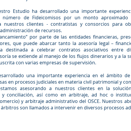
estro Estudio ha desarrollado una importante experienci
e número de Fideicomisos por un monto aproximado de
a nuestros clientes - contratistas y consorcios para 
 administración de recursos.
alancamiento” por parte de las entidades financieras, pre
res, que puede abarcar tanto la asesoría legal – financi
a destinada a celebrar contratos asociativos entre d
ría se extiende al manejo de los flujos dinerarios y a la s
 suscrita con varias empresas de supervisión.
esarrollado una importante experiencia en el ámbito de
s en procesos judiciales en materia civil patrimonial y co
stamos asesorando a nuestros clientes en la solució
 conciliación, así como en arbitraje, ad hoc o instituc
omercio) y arbitraje administrativo del OSCE. Nuestros a
 árbitros son llamados a intervenir en diversos procesos ad 