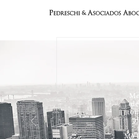
Me
de
tot
a
MYP