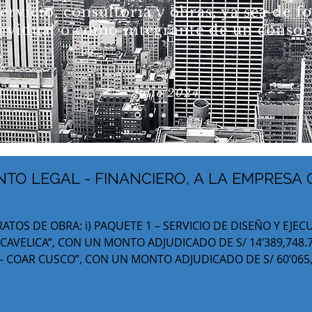
ervicio, consultoría y obras, ya sea de 
ividual o como integrante de un consor
— Julio 2024
TO LEGAL - FINANCIERO, A LA EMPRESA
ATOS DE OBRA: i) PAQUETE 1 – SERVICIO DE DISEÑO Y EJ
VELICA”, CON UN MONTO ADJUDICADO DE S/ 14’389,748.77 
 – COAR CUSCO”, CON UN MONTO ADJUDICADO DE S/ 60’065
SESORIA LEGAL DEL ESTUDIO ABARCO NUESTRA PARTICIPA
Y PROT