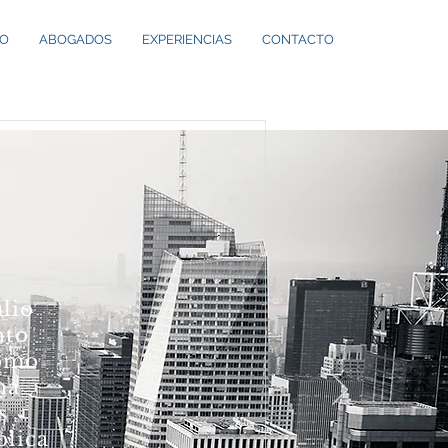
IO
ABOGADOS
EXPERIENCIAS
CONTACTO
lio
nto
como
na
s
blica