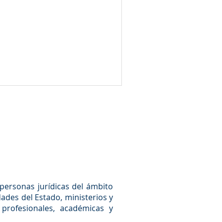
denado de la Ley N° 30225 - Ley
..
personas jurídicas del ámbito
dades del Estado, ministerios y
profesionales, académicas y